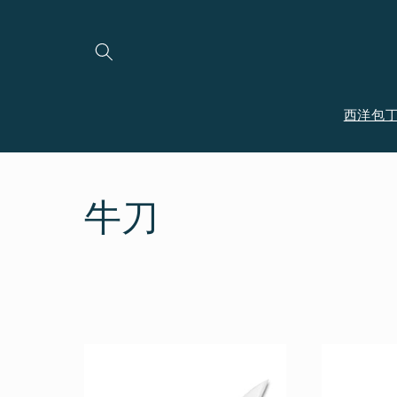
コンテ
ンツに
進む
西洋包
コ
牛刀
レ
ク
シ