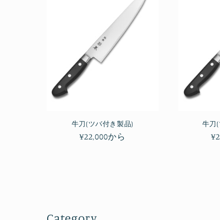
ョ
ン
:
牛刀(ツバ付き製品)
牛刀(
通
¥22,000から
¥
常
価
格
Category