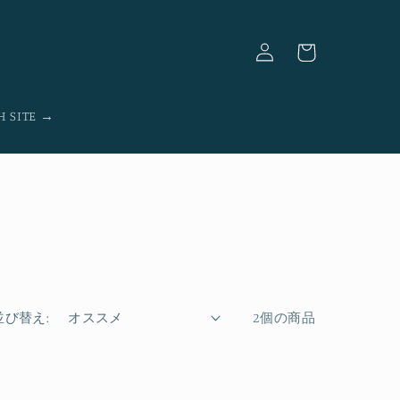
ロ
カ
グ
ー
イ
ト
ン
H SITE →
並び替え:
2個の商品