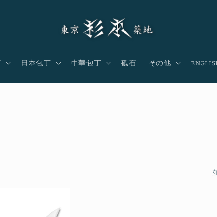
丁
日本包丁
中華包丁
砥石
その他
ENGLIS