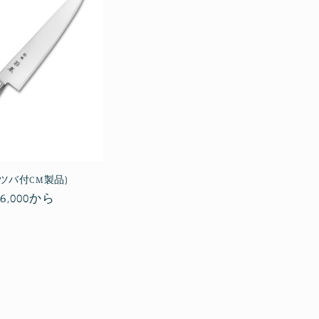
ツバ付CM製品)
通
26,000から
常
価
格