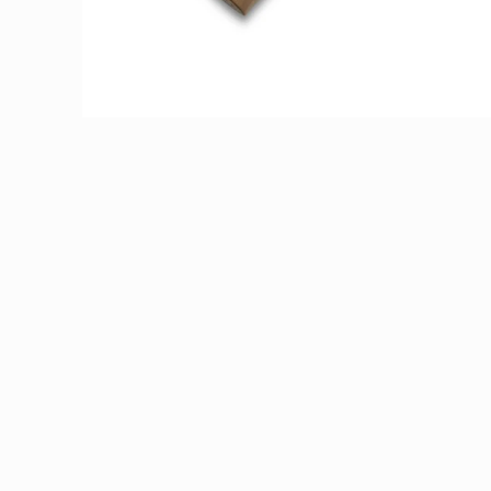
モ
ー
ダ
ル
で
メ
デ
ィ
ア
(1)
を
開
く