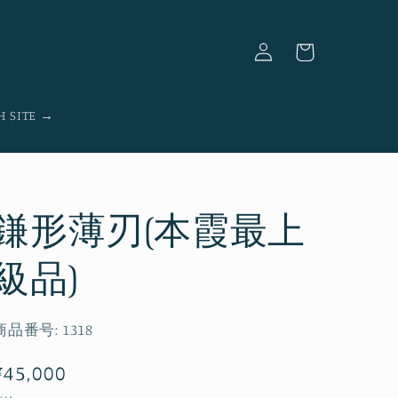
ロ
カ
グ
ー
イ
ト
ン
H SITE →
鎌形薄刃(本霞最上
級品)
商品番号:
1318
通
¥45,000