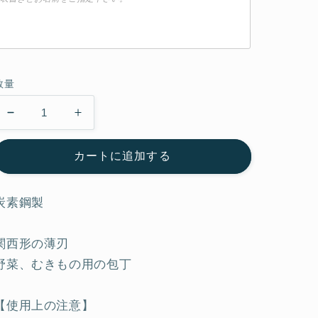
数量
鎌
鎌
形
形
カートに追加する
薄
薄
刃
刃
(本
(本
炭素鋼製
霞
霞
最
最
関西形の薄刃
上
上
野菜、むきもの用の包丁
級
級
品)
品)
の
の
【使用上の注意】