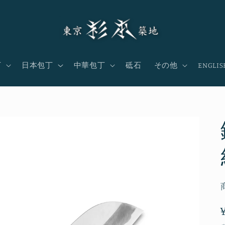
丁
日本包丁
中華包丁
砥石
その他
ENGLIS