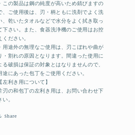
数
数
・この製品は鋼の純度が高いため錆びますの
量
量
で、ご使用後は、刃・柄ともに洗剤でよく洗
を
を
い、乾いたタオルなどで水分をよく拭き取っ
減
増
て下さい。また、食器洗浄機のご使用はお控
ら
や
えください。
す
す
・用途外の無理なご使用は、刃こぼれや曲が
り・割れの原因となります。間違った使用に
よる破損は保証の対象とはなりませんので、
用途にあった包丁をご使用ください。
【左利き用について】
片刃の和包丁の左利き用は、お問い合わせ下
さい。
Share