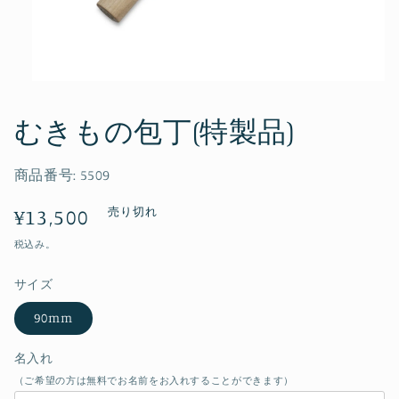
モ
ー
ダ
むきもの包丁(特製品)
ル
で
メ
商品番号:
5509
デ
ィ
通
¥13,500
売り切れ
ア
(1)
常
税込み。
を
開
価
く
サイズ
格
90mm
名入れ
（ご希望の方は無料でお名前をお入れすることができます）