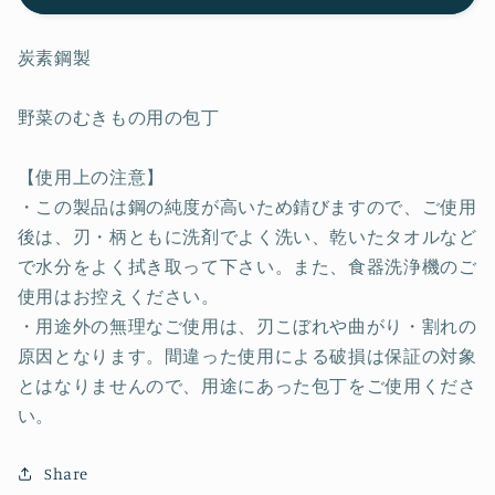
の
の
包
包
炭素鋼製
丁
丁
(特
(特
野菜のむきもの用の包丁
製
製
品)
品)
【使用上の注意】
の
の
・この製品は鋼の純度が高いため錆びますので、ご使用
数
数
後は、刃・柄ともに洗剤でよく洗い、乾いたタオルなど
量
量
で水分をよく拭き取って下さい。また、食器洗浄機のご
を
を
使用はお控えください。
減
増
・用途外の無理なご使用は、刃こぼれや曲がり・割れの
ら
や
原因となります。間違った使用による破損は保証の対象
す
す
とはなりませんので、用途にあった包丁をご使用くださ
い。
Share