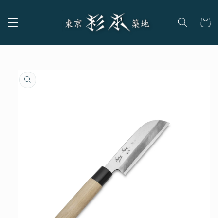
コンテ
カ
ンツに
進む
ー
ト
商品情
報にス
キップ