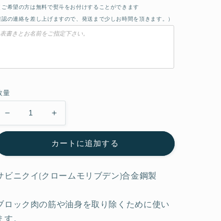
（ご希望の方は無料で熨斗をお付けすることができます
確認の連絡を差し上げますので、発送まで少しお時間を頂きます。）
数量
筋
筋
引
引
カートに追加する
(ツ
(ツ
バ
バ
付
付
サビニクイ(クロームモリブデン)合金鋼製
CM
CM
製
製
ブロック肉の筋や油身を取り除くために使い
品)
品)
ます。
の
の