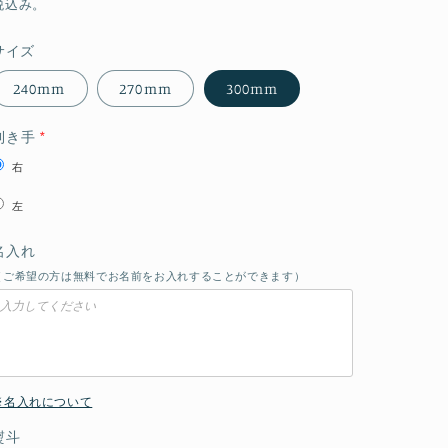
常
税込み。
価
サイズ
格
240mm
270mm
300mm
利き手
右
左
名入れ
（ご希望の方は無料でお名前をお入れすることができます）
※名入れについて
熨斗