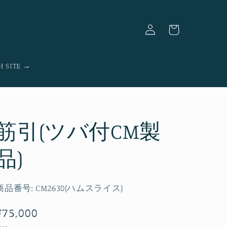
ロ
カ
グ
ー
イ
ト
ン
H SITE →
筋引(ツバ付CM製
品)
商品番号:
CM2630(ハムスライス)
通
¥75,000