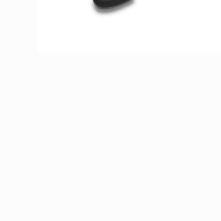
モ
ー
ダ
ル
で
メ
デ
ィ
ア
(1)
を
開
く