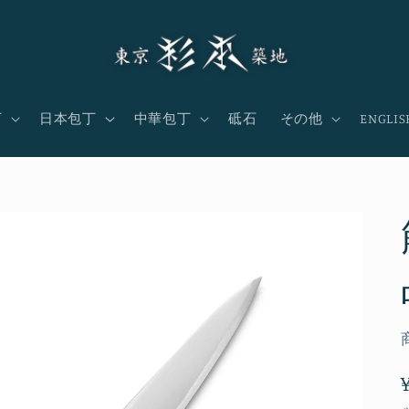
丁
日本包丁
中華包丁
砥石
その他
ENGLIS