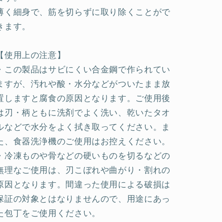
数
数
薄く細身で、筋を切らずに取り除くことがで
量
量
きます。
を
を
減
増
【使用上の注意】
ら
や
・この製品はサビにくい合金鋼で作られてい
す
す
ますが、汚れや酸・水分などがついたまま放
置しますと腐食の原因となります。ご使用後
は刃・柄ともに洗剤でよく洗い、乾いたタオ
ルなどで水分をよく拭き取ってください。ま
た、食器洗浄機のご使用はお控えください。
・冷凍ものや骨などの硬いものを切るなどの
無理なご使用は、刃こぼれや曲がり・割れの
原因となります。間違った使用による破損は
保証の対象とはなりませんので、用途にあっ
た包丁をご使用ください。